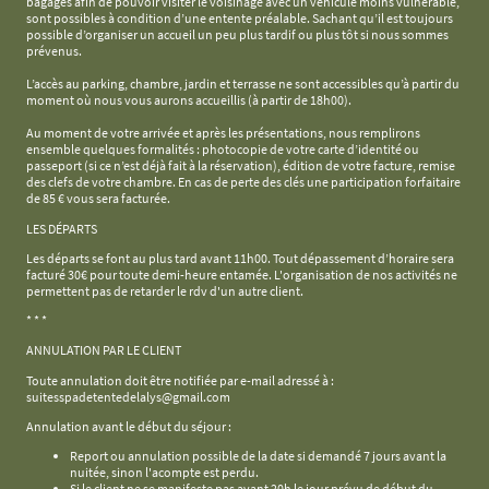
bagages afin de pouvoir visiter le voisinage avec un véhicule moins vulnérable,
sont possibles à condition d’une entente préalable. Sachant qu’il est toujours
possible d’organiser un accueil un peu plus tardif ou plus tôt si nous sommes
prévenus.
L’accès au parking, chambre, jardin et terrasse ne sont accessibles qu’à partir du
moment où nous vous aurons accueillis (à partir de 18h00).
Au moment de votre arrivée et après les présentations, nous remplirons
ensemble quelques formalités : photocopie de votre carte d’identité ou
passeport (si ce n’est déjà fait à la réservation), édition de votre facture, remise
des clefs de votre chambre. En cas de perte des clés une participation forfaitaire
de 85 € vous sera facturée.
LES DÉPARTS
Les départs se font au plus tard avant 11h00. Tout dépassement d’horaire sera
facturé 30€ pour toute demi-heure entamée. L'organisation de nos activités ne
permettent pas de retarder le rdv d'un autre client.
* * *
ANNULATION PAR LE CLIENT
Toute annulation doit être notifiée par e-mail adressé à :
suitesspadetentedelalys@gmail.com
Annulation avant le début du séjour :
Report ou annulation possible de la date si demandé 7 jours avant la
nuitée, sinon l'acompte est perdu.
Si le client ne se manifeste pas avant 20h le jour prévu de début du