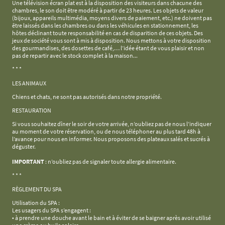
Une télévision écran plat est à la disposition des visiteurs dans chacune des
chambres, le son doit être modéré à partir de 23 heures. Les objets de valeur
(bijoux, appareils multimédia, moyens divers de paiement, etc.) ne doivent pas
être laissés dans les chambres ou dans les véhicules en stationnement, les
hôtes déclinant toute responsabilité en cas de disparition de ces objets. Des
jeux de société vous sont à mis à disposition. Nous mettons à votre disposition
des gourmandises, des dosettes de café,… l’idée étant de vous plaisir et non
pas de repartir avec le stock complet à la maison...
* * *
LES ANIMAUX
Chiens et chats, ne sont pas autorisés dans notre propriété.
RESTAURATION
Si vous souhaitez dîner le soir de votre arrivée, n’oubliez pas de nous l’indiquer
au moment de votre réservation, ou de nous téléphoner au plus tard 48h à
l’avance pour nous en informer. Nous proposons des plateaux salés et sucrés à
déguster.
IMPORTANT
: n’oubliez pas de signaler toute allergie alimentaire.
* * *
RÈGLEMENT DU SPA
Utilisation du SPA :
Les usagers du SPA s’engagent :
• à prendre une douche avant le bain et à éviter de se baigner après avoir utilisé