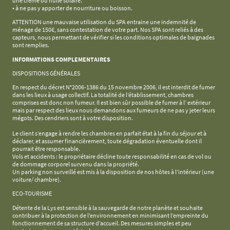
une crème ou huile solaire.
• à ne pas y apporter de nourriture ou boisson.
ATTENTION une mauvaise utilisation du SPA entraine une indemnité de
ménage de 150€, sans contestation de votre part. Nos SPA sont reliés à des
capteurs, nous permettant de vérifier si les conditions optimales de baignades
sont remplies.
INFORMATIONS COMPLEMENTAIRES
DISPOSITIONS GÉNÉRALES
En respect du décret N°2006-1386 du 15 novembre 2006, il est interdit de fumer
dans les lieux à usage collectif. La totalité de l’établissement, chambres
comprises est donc non fumeur. Il est bien sûr possible de fumer à l’ extérieur
mais par respect des lieux nous demandons aux fumeurs de ne pas y jeter leurs
mégots. Des cendriers sont à votre disposition.
Le client s’engage à rendre les chambres en parfait état à la fin du séjour et à
déclarer, et assumer financièrement, toute dégradation éventuelle dont il
pourrait être responsable.
Vols et accidents : le propriétaire décline toute responsabilité en cas de vol ou
de dommage corporel survenu dans la propriété.
Un parking non surveillé est mis à la disposition de nos hôtes à l’intérieur (une
voiture/ chambre).
ECO-TOURISME
Détente de la Lys est sensible à la sauvegarde de notre planète et souhaite
contribuer à la protection de l’environnement en minimisant l’empreinte du
fonctionnement de sa structure d’accueil. Des mesures simples et peu