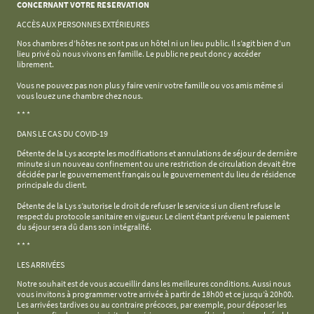
CONCERNANT VOTRE RESERVATION
ACCÈS AUX PERSONNES EXTÉRIEURES
Nos chambres d’hôtes ne sont pas un hôtel ni un lieu public. Il s’agit bien d’un
lieu privé où nous vivons en famille. Le public ne peut donc y accéder
librement.
Vous ne pouvez pas non plus y faire venir votre famille ou vos amis même si
vous louez une chambre chez nous.
* * *
DANS LE CAS DU COVID-19
Détente de la Lys accepte les modifications et annulations de séjour de dernière
minute si un nouveau confinement ou une restriction de circulation devait être
décidée par le gouvernement français ou le gouvernement du lieu de résidence
principale du client.
Détente de la Lys s’autorise le droit de refuser le service si un client refuse le
respect du protocole sanitaire en vigueur. Le client étant prévenu le paiement
du séjour sera dû dans son intégralité.
* * *
LES ARRIVÉES
Notre souhait est de vous accueillir dans les meilleures conditions. Aussi nous
vous invitons à programmer votre arrivée à partir de 18h00 et ce jusqu’à 20h00.
Les arrivées tardives ou au contraire précoces, par exemple, pour déposer les