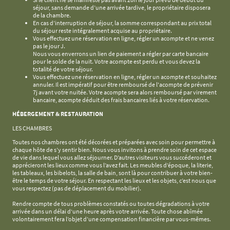
séjour, sans demande d’une arrivée tardive, le propriétaire disposera
de la chambre.
En cas d’interruption de séjour, la somme correspondant au prix total
du séjour reste intégralement acquise au propriétaire.
Vous effectuez une réservation en ligne, régler un acompte et ne venez
pas le jour J.
Nous vous enverrons un lien de paiement a régler par carte bancaire
pour le solde de la nuit. Votre acompte est perdu et vous devez la
totalité de votre séjour.
Vous effectuez une réservation en ligne, régler un acompte et souhaitez
annuler. Il est impératif pour être remboursé de l'acompte de prévenir
7j avant votre nuitée. Votre acompte sera alors remboursé par virement
bancaire, acompte déduit des frais bancaires liés à votre réservation.
HÉBERGEMENT & RESTAURATION
LES CHAMBRES
Toutes nos chambres ont été décorées et préparées avec soin pour permettre à
chaque hôte de s’y sentir bien. Nous vous invitons à prendre soin de cet espace
de vie dans lequel vous allez séjourner. D’autres visiteurs vous succéderont et
apprécieront les lieux comme vous l’avez fait. Les meubles d’époque, la literie,
les tableaux, les bibelots, la salle de bain, sont là pour contribuer à votre bien-
être le temps de votre séjour. En respectant les lieux et les objets, c’est nous que
vous respectez (pas de déplacement du mobilier).
Rendre compte de tous problèmes constatés ou toutes dégradations à votre
arrivée dans un délai d‘une heure après votre arrivée. Toute chose abîmée
volontairement fera l’objet d’une compensation financière par vous-mêmes.